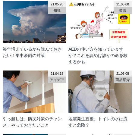
21.05.28
21.05.08
知識
知識
毎年増えているから読んでおき
AEDの使い方を知っています
たい！集中豪雨の対策
か？これを読めば誰かの命を救
えるかも
21.04.18
21.03.08
アイデア
商品紹介
引っ越しは、防災対策のチャン
地震発生直後、トイレの水は流
ス！やっておきたいこと
すと危険？