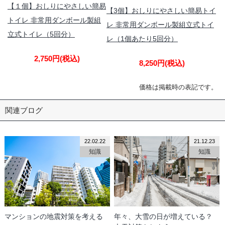
【１個】おしりにやさしい簡易
【3個】おしりにやさしい簡易トイ
トイレ 非常用ダンボール製組
レ 非常用ダンボール製組立式トイ
立式トイレ（5回分）
レ（1個あたり5回分）
2,750円
(税込)
8,250円
(税込)
価格は掲載時の表記です。
関連ブログ
22.02.22
21.12.23
知識
知識
マンションの地震対策を考える
年々、大雪の日が増えている？