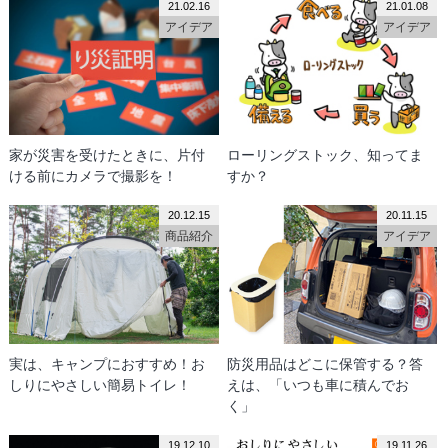
21.02.16
21.01.08
アイデア
アイデア
家が災害を受けたときに、片付
ローリングストック、知ってま
ける前にカメラで撮影を！
すか？
20.12.15
20.11.15
商品紹介
アイデア
実は、キャンプにおすすめ！お
防災用品はどこに保管する？答
しりにやさしい簡易トイレ！
えは、「いつも車に積んでお
く」
19.12.10
19.11.26