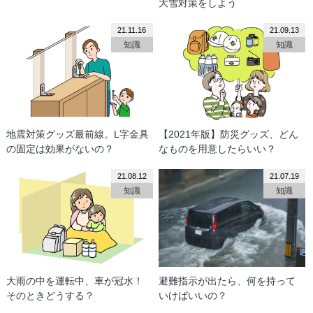
大雪対策をしよう
21.11.16
21.09.13
知識
知識
地震対策グッズ最前線。L字金具
【2021年版】防災グッズ、どん
の固定は効果がないの？
なものを用意したらいい？
21.08.12
21.07.19
知識
知識
大雨の中を運転中、車が冠水！
避難指示が出たら、何を持って
そのときどうする？
いけばいいの？