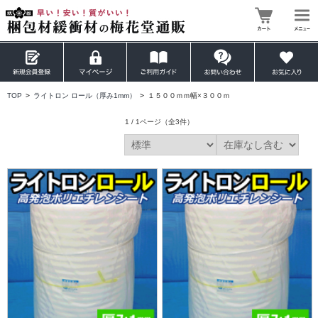
TOP
>
ライトロン ロール（厚み1mm）
>
１５００ｍｍ幅×３００ｍ
1 / 1ページ
（全3件）