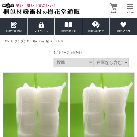
TOP
>
プチプチロール200mm幅
>
ｄ４０
1 / 1ページ
（全7件）