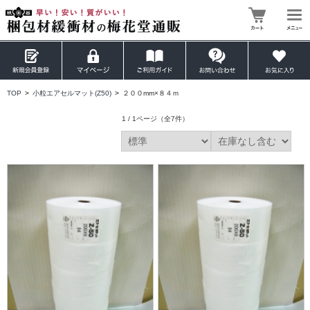
TOP
>
小粒エアセルマット(Z50)
>
２００mm×８４ｍ
1 / 1ページ
（全7件）