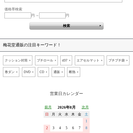
価格帯検索
円 ～
円
梅花堂通販の注目キーワード！
クッション封筒
プチロール
d37
エアセルマット
プチプチ袋
巻ダン
DVD
CD
通販
断熱
営業日カレンダー