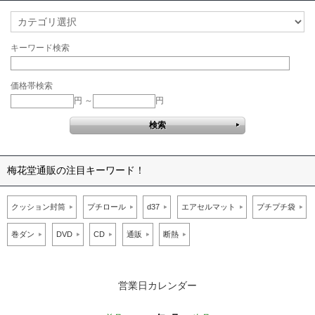
キーワード検索
価格帯検索
円 ～
円
梅花堂通販の注目キーワード！
クッション封筒
プチロール
d37
エアセルマット
プチプチ袋
巻ダン
DVD
CD
通販
断熱
営業日カレンダー