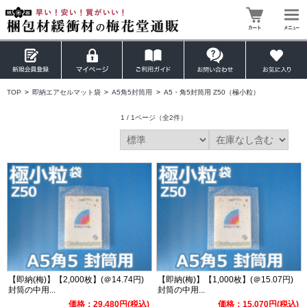
TOP
>
即納エアセルマット袋
>
A5角5封筒用
>
A5・角5封筒用 Z50（極小粒）
1 / 1ページ
（全2件）
【即納(梅)】【2,000枚】(＠14.74円)
【即納(梅)】【1,000枚】(＠15.07円)
封筒の中用...
封筒の中用...
価格：29,480円(税込)
価格：15,070円(税込)