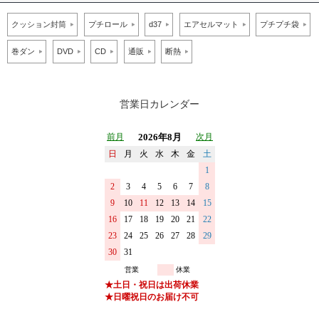
クッション封筒
プチロール
d37
エアセルマット
プチプチ袋
巻ダン
DVD
CD
通販
断熱
営業日カレンダー