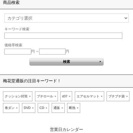
商品検索
キーワード検索
価格帯検索
円 ～
円
梅花堂通販の注目キーワード！
クッション封筒
プチロール
d37
エアセルマット
プチプチ袋
巻ダン
DVD
CD
通販
断熱
営業日カレンダー