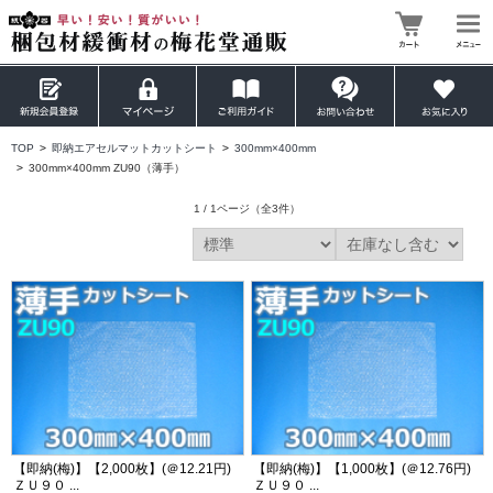
TOP
>
即納エアセルマットカットシート
>
300mm×400mm
>
300mm×400mm ZU90（薄手）
1 / 1ページ
（全3件）
【即納(梅)】【2,000枚】(＠12.21円)
【即納(梅)】【1,000枚】(＠12.76円)
ＺＵ９０ ...
ＺＵ９０ ...