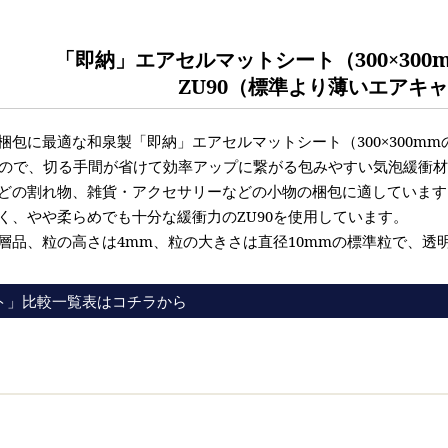
「即納」エアセルマットシート（300×30
ZU90（標準より薄いエアキ
包に最適な和泉製「即納」エアセルマットシート（300×300mm
るので、切る手間が省けて効率アップに繋がる包みやすい気泡緩衝
どの割れ物、雑貨・アクセサリーなどの小物の梱包に適しています
く、やや柔らめでも十分な緩衝力のZU90を使用しています。
層品、粒の高さは4mm、粒の大きさは直径10mmの標準粒で、透
ト」比較一覧表はコチラから