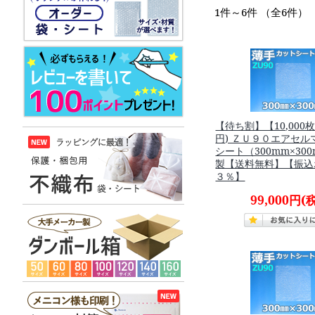
1件～6件 （全6件）
【待ち割】【10,000枚
円) ＺＵ９０エアセ
シート（300mm×30
製【送料無料】【振込
３％】
99,000円
(