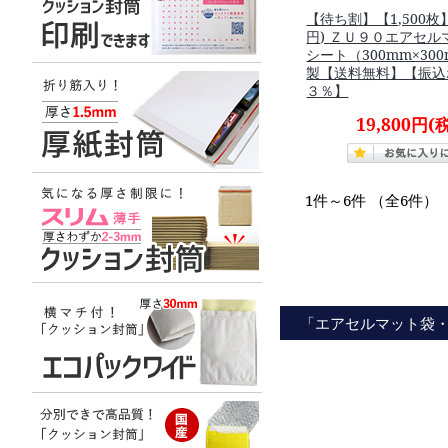
【待ち割】【1,500枚】
円) ＺＵ９０エアセ
シート（300mm×30
製【送料無料】【振込
３％】
19,800円
(
1件～6件 （全6件）
「エアセルマット袋