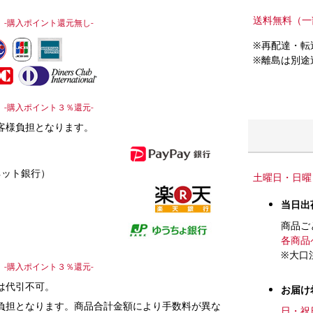
送料無料（一
-購入ポイント還元無し-
※再配達・転
※離島は別途
-購入ポイント３％還元-
客様負担となります。
ネット銀行）
土曜日・日曜
当日出
商品ご
各商品
※大口
-購入ポイント３％還元-
は代引不可。
お届け
負担となります。商品合計金額により手数料が異な
日・祝