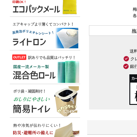
梅
各
梅
送
ク
銀