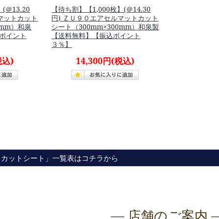
(＠13.20
【待ち割】【1,000枚】(＠14.30
ルマットカット
円) ＺＵ９０エアセルマットカット
0mm）和泉
シート（300mm×300mm）和泉製
ポイント
【送料無料】【振込ポイント
３％】
税込)
14,300円
(税込)
・カットシート」一覧表はコチラから
― 店舗のご案内 