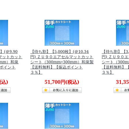
】(＠9.90
【待ち割】【5,000枚】(＠10.34
【待ち割】【3,0
ルマットカット
円) ＺＵ９０エアセルマットカット
円) ＺＵ９０
0mm）和泉
シート（300mm×300mm）和泉製
シート（300m
ポイント
【送料無料】【振込ポイント
【送料無料】
３％】
３％】
税込)
51,700円
(税込)
31,3