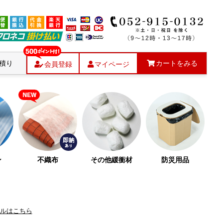
積り
カートをみる
会員登録
マイページ
ン
不織布
その他緩衝材
防災用品
ルはこちら