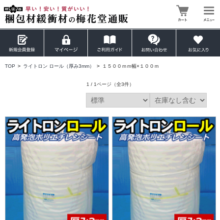
TOP
>
ライトロン ロール（厚み3mm）
>
１５００ｍｍ幅×１００ｍ
1 / 1ページ
（全3件）