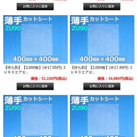
【待ち割】【3,000枚】(＠17.05円) Ｚ
【待ち割】【2,000枚】(＠17.49円) Ｚ
Ｕ９０エアセ...
Ｕ９０エアセ...
価格：51,150円(税込)
価格：34,980円(税込)