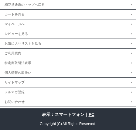
梅花堂通販のトップへ戻る
カートを見る
マイページへ
レビューを見る
お気に入りリストを見る
ご利用案内
特定商取引法表示
個人情報の取扱い
サイトマップ
メルマガ登録
お問い合わせ
表示：スマートフォン｜
PC
Copyright (C) All Rights Reserved.