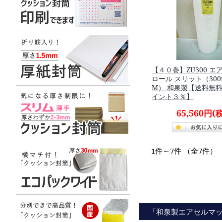
【４０巻】ZU300 
ロール スリット（300
M） 和泉製【送料無
イント３％】
65,560円
(
1件～7件 （全7件）
「和泉製エアセルマ