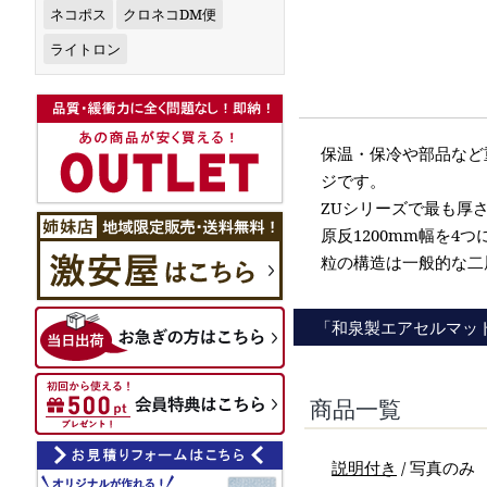
ネコポス
クロネコDM便
ライトロン
保温・保冷や部品など重
ジです。
ZUシリーズで最も厚
原反1200mm幅を4
粒の構造は一般的な二
「和泉製エアセルマッ
商品一覧
説明付き
/ 写真のみ