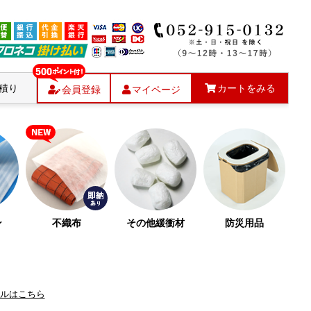
積り
カートをみる
会員登録
マイページ
ン
不織布
その他緩衝材
防災用品
ルはこちら