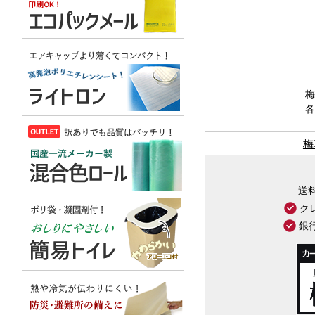
梅
各
梅
送
ク
銀