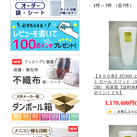
1件～7件 （全7件）
【８００巻】ZU300
ト ロール スリット（3
2M） 和泉製【送料
ポイント３％】
1,170,400円