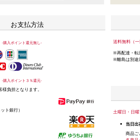
お支払方法
送料無料（一
-購入ポイント還元無し-
※再配達・転
※離島は別途
-購入ポイント３％還元-
客様負担となります。
ネット銀行）
土曜日・日曜
当日出
商品ご
各商品