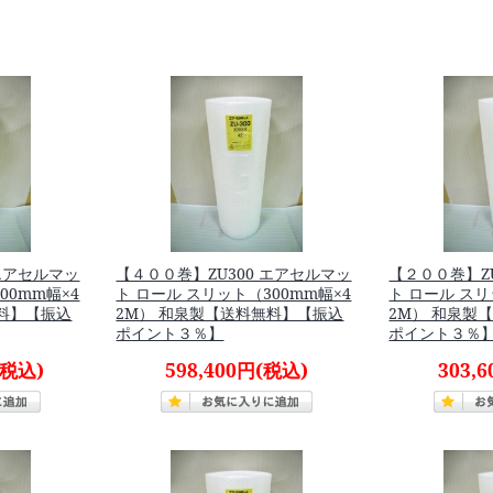
 エアセルマッ
【４００巻】ZU300 エアセルマッ
【２００巻】Z
00mm幅×4
ト ロール スリット（300mm幅×4
ト ロール スリ
無料】【振込
2M） 和泉製【送料無料】【振込
2M） 和泉製
ポイント３％】
ポイント３％
(税込)
598,400円
(税込)
303,