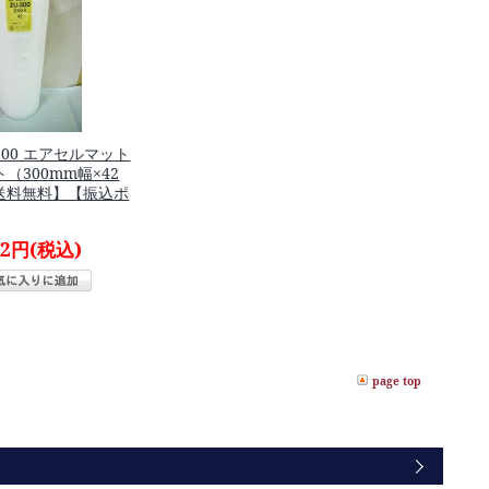
300 エアセルマット
（300mm幅×42
送料無料】【振込ポ
92円
(税込)
page top