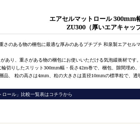
エアセルマットロール 300mm幅
ZU300（厚いエアキャッ
さのある物の梱包に最適な厚みのあるプチプチ 和泉製エアセルマット 
さがあり、重さがある物の梱包にお使いいただける気泡緩衝材です
つに輪切りしたスリット300mm幅・長さ42m巻で、梱包、隙間埋
層品、 粒の高さは4mm、粒の大きさは直径10mmの標準粒で、
トロール」比較一覧表はコチラから