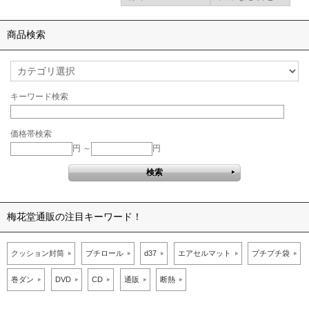
商品検索
キーワード検索
価格帯検索
円 ～
円
梅花堂通販の注目キーワード！
クッション封筒
プチロール
d37
エアセルマット
プチプチ袋
巻ダン
DVD
CD
通販
断熱