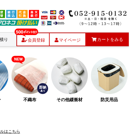
積り
カートをみる
会員登録
マイページ
ン
不織布
その他緩衝材
防災用品
ルはこちら