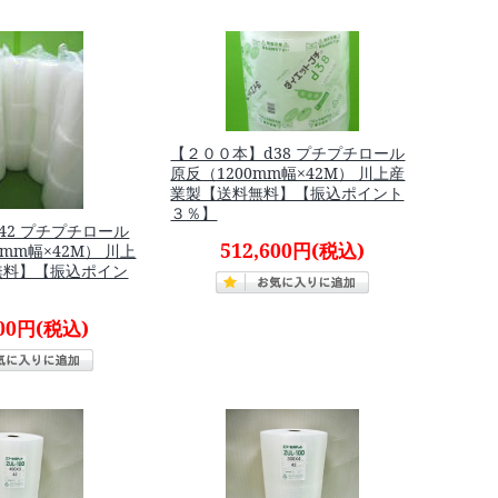
【２００本】d38 プチプチロール
原反（1200mm幅×42M） 川上産
業製【送料無料】【振込ポイント
３％】
42 プチプチロール
512,600円
(税込)
mm幅×42M） 川上
無料】【振込ポイン
400円
(税込)