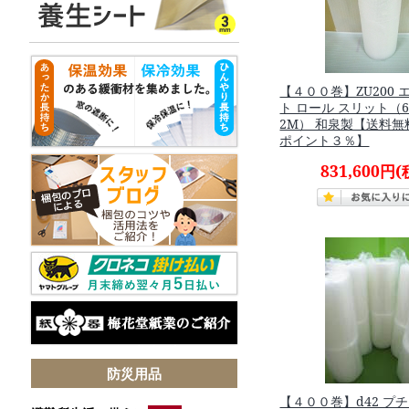
【４００巻】ZU200
ト ロール スリット（6
2M） 和泉製【送料
ポイント３％】
831,600円
(
防災用品
【４００巻】d42 プ