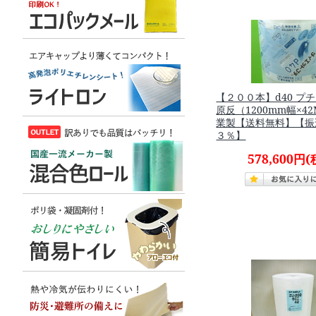
【２００本】d40 プ
原反（1200mm幅×4
業製【送料無料】【振
３％】
578,600円
(