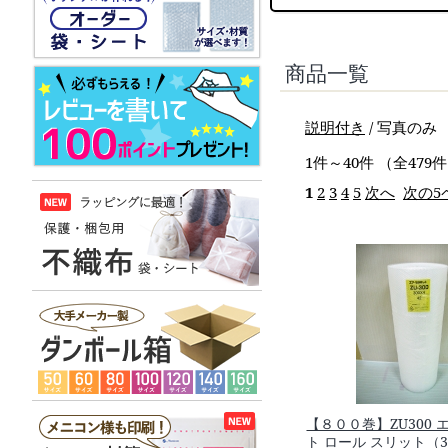
商品一覧
説明付き
/ 写真のみ
1件～40件 （全479件
1
2
3
4
5
次へ
次の5
【８００巻】ZU300
ト ロール スリット（3