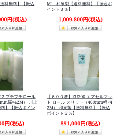
【送料無料】【振込
M） 和泉製【送料無料】【振込ポ
】
イント３％】
,000円
(税込)
1,009,800円
(税込)
42 プチプチロール
【６００巻】ZU200 エアセルマッ
mm幅×42M） 川上
ト ロール スリット（400mm幅×4
無料】【振込ポイン
2M） 和泉製【送料無料】【振込
ポイント３％】
000円
(税込)
891,000円
(税込)