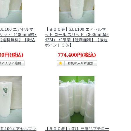
L100 エアセルマ
【８００巻】ZUL100 エアセルマ
リット（400mm幅×
ット ロール スリット（300mm幅×
製【送料無料】【振込
42M） 和泉製【送料無料】【振込
】
ポイント３％】
200円
(税込)
774,400円
(税込)
UL100エアセルマッ
【６００巻】d37L 三層品プチロー