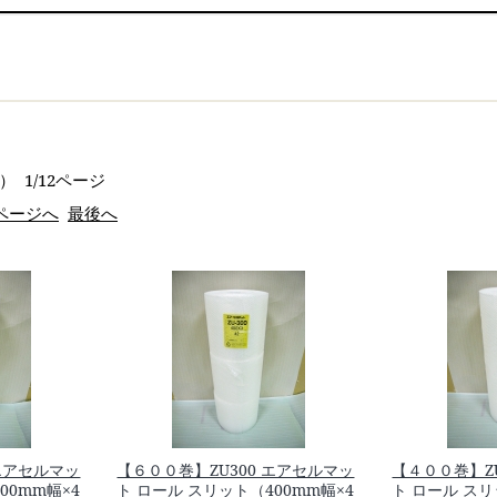
） 1/12ページ
ページへ
最後へ
 エアセルマッ
【６００巻】ZU300 エアセルマッ
【４００巻】Z
00mm幅×4
ト ロール スリット（400mm幅×4
ト ロール スリ