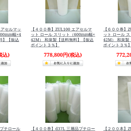
 エアセルマッ
【４００巻】ZUL100 エアセルマ
【６００巻】ZU
00mm幅×4
ット ロール スリット（600mm幅×
ット ロール ス
無料】【振込
42M） 和泉製【送料無料】【振込
42M） 和泉
ポイント３％】
ポイント３％
税込)
778,800円
(税込)
772,
チプチロール
【４００巻】d37L 三層品プチロー
【２００本】Z