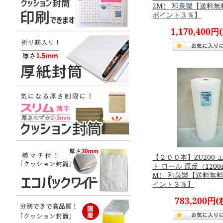
2M） 和泉製【送料
ポイント３％】
1,170,400円
【２００本】ZU200
ト ロール 原反（1200
M） 和泉製【送料無
イント３％】
783,200円
(