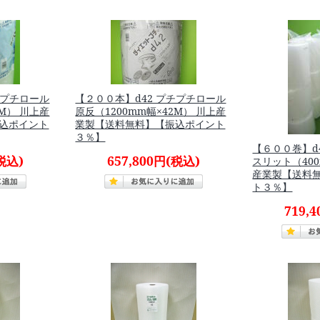
チプチロール
【２００本】d42 プチプチロール
2M） 川上産
原反（1200mm幅×42M） 川上産
込ポイント
業製【送料無料】【振込ポイント
３％】
【６００巻】d
税込)
657,800円
(税込)
スリット（400
産業製【送料
ト３％】
719,