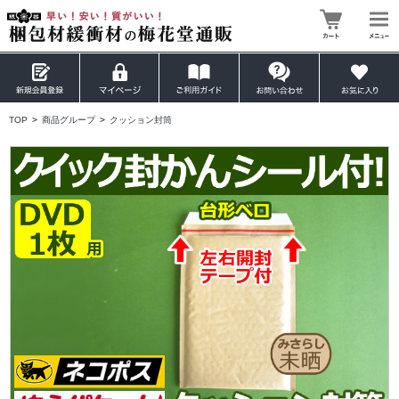
TOP
>
商品グループ
>
クッション封筒