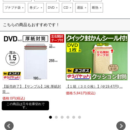
プチプチ袋
巻ダン
DVD
CD
通販
断熱
こちらの商品もおすすめです！
【販売終了】【サンプル】1枚 厚紙封
【１箱（３００枚）】(＠19.47円) ...
筒 ...
価格:5,841円(税込)
価格:0円(税込)
この商品は只今在庫切れで
す。