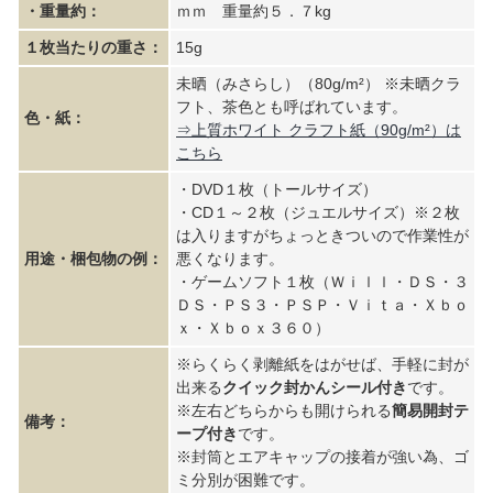
・重量約：
ｍｍ 重量約５．７kg
１枚当たりの重さ：
15g
未晒（みさらし）（80g/m²） ※未晒クラ
フト、茶色とも呼ばれています。
色・紙：
⇒上質ホワイト クラフト紙（90g/m²）は
こちら
・DVD１枚（トールサイズ）
・CD１～２枚（ジュエルサイズ）※２枚
は入りますがちょっときついので作業性が
用途・梱包物の例：
悪くなります。
・ゲームソフト１枚（Ｗｉｌｌ・ＤＳ・３
ＤＳ・ＰＳ３・ＰＳＰ・Ｖｉｔａ・Ｘｂｏ
ｘ・Ｘｂｏｘ３６０）
※らくらく剥離紙をはがせば、手軽に封が
出来る
クイック封かんシール付き
です。
※左右どちらからも開けられる
簡易開封テ
備考：
ープ付き
です。
※封筒とエアキャップの接着が強い為、ゴ
ミ分別が困難です。