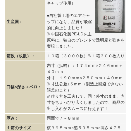
キャップ使用）
●自社製工場のエアキャ
生産国：
ップになり、品質が飛躍
的に向上しました！
※中国石化製PE-LDを主
原料に、独自のブレンドで透明度と強さを
実現しました。
箱数（枚数）：
１０箱（３０００枚）※１箱３００枚入り
内寸（拡幅）：１７４ｍｍ×２４６ｍｍ＋
４０ｍｍ
外寸：１９０ｍｍ×２５０ｍｍ＋４０ｍｍ
※寸法公差±５ｍｍ（製造上回避できない
口幅×深さ＋ベロ：
誤差のこと）
※作り方を工夫して、同じ外寸のまま、内
寸をちょっぴり広くしましたので、商品の
出し入れがスムーズに行えます！
厚み：
両面で７～８ｍｍ
１箱のサイズ
横３９５ｍｍ×縦５９５ｍｍ×高さ４７５