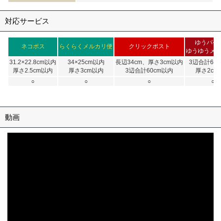
対応サービス
ゆうパケ
ネコポス
らくらくメルカリ便
クリックポスト
ゆうゆうメ
31.2×22.8cm以内
34×25cm以内
長辺34cm、厚さ3cm以内
3辺合計60
厚さ2.5cm以内
厚さ3cm以内
3辺合計60cm以内
厚さ2cm
○
○
○
○
動画