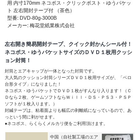
用 内寸170mm ネコポス・クリックポスト・ゆうパケッ
（未晒）
はコチラ
ト 左右開封テープ付 （茶色）
型番: DVD-80g-3000B
クッション封筒比較一覧表はコチラから
メーカー: 梅花堂紙業株式会社
左右開き簡易開封テープ、クイック封かんシール付！
印刷・オリジナルサイズも可能です！
大手コンタクトレン
ネコポス・ゆうパケットサイズのＤＶＤ１枚用クッシ
ズメーカー「メニコン様」の受注から完成まではコチラ
ョン封筒！
封筒とエアキャップが一体となった封筒です。
リードタイム表（お届け日数）はコチラから。必ずクリッ
大人気のクッション封筒シリーズＤＶＤ１枚用サイズが、「ベロ
クしてご確認ください。
台形タイプ」になりました！
ネコポス・ゆうパケットでＤＶＤ１枚がすんなり入ります！（Ｃ
Ｄなら２枚、ゲームソフトならＷｉｌｌ・ＤＳ・ＰＳ３・ＰＳＰ
ソフトが１枚入ります。）
封緘テープは、粘着面よりも幅広の剥離紙になっているので、あ
っという間に剥がせます。
●ネコポス、らくらくメルカリ便をご利用頂けます。
中国（自社製工場のエア