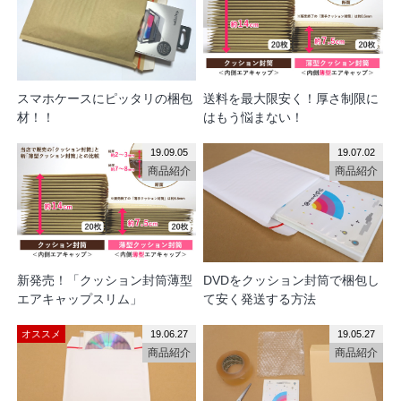
送料を最大限安く！厚さ制限に
スマホケースにピッタリの梱包
はもう悩まない！
材！！
19.09.05
19.07.02
商品紹介
商品紹介
新発売！「クッション封筒薄型
DVDをクッション封筒で梱包し
エアキャップスリム」
て安く発送する方法
オススメ
19.06.27
19.05.27
商品紹介
商品紹介