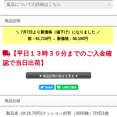
返品についての詳細はこちら
商品説明
＼ 7月7日より新価格（値下げ）になりました ／
前：61,710円 → 新価格：56,100円
【平日１３時３０分までのご入金確
認で当日出荷】
【１０箱（３０００枚）】内寸170mm ネコポス、らくらくメルカ
▼ 商品説明の続きを見る ▼
リ便・ゆうパケット、ゆうゆうメルカリ便対応 ＤＶＤ１枚用クッ
ション封筒 （ＤＶＤ・ＣＤ・ＤＳ・ＰＳ３ソフト用）封筒とエア
キャップが一体となった左右開き簡易開封テープ、クイック封かん
シール付のクッション封筒です。 【未晒（みさらし）,茶色】
商品仕様
●ネコポス、らくらくメルカリ便をご利用頂けます。
製品名: (＠18.70円)クッション封筒（3000枚）DVD1枚
同サイズで厚み2～3mm！薄手エアキャップクッション封筒
みさらし