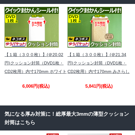
【１箱（３００枚）】(＠20.02
【１箱（３００枚）】(＠21.34
円)クッション封筒（DVD1枚・
円)クッション封筒（DVD1枚・
CD2枚用）内寸170mm ホワイト
CD2枚用）内寸170mm みさらし
6,006円
(税込)
5,841円
(税込)
気になる厚み対策に！総厚最大3mmの薄型クッション
封筒はこちら