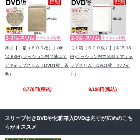
薄型【１箱（６００枚）】(＠
【１箱（６００枚）】(＠15.18
14.63円) クッション封筒薄型エ
円)クッション封筒薄型エアキャ
アキャップスリム（DVD1枚 茶
ップスリム（DVD1枚 ホワイ
色）
ト）
8,778円
(税込)
9,108円
(税込)
スリーブ付きDVDや化粧箱入DVDは内寸が広めのこち
らがオススメ