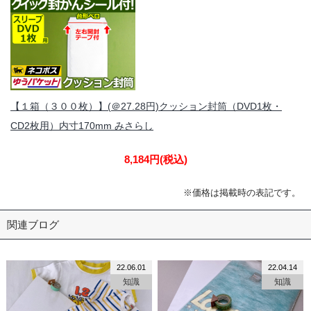
【１箱（３００枚）】(＠27.28円)クッション封筒（DVD1枚・
CD2枚用）内寸170mm みさらし
8,184円
(税込)
※価格は掲載時の表記です。
関連ブログ
22.06.01
22.04.14
知識
知識