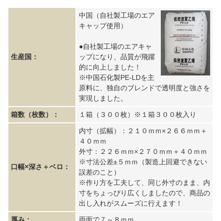
中国（自社製工場のエア
キャップ使用）
●自社製工場のエアキャ
生産国：
ップになり、品質が飛躍
的に向上しました！
※中国石化製PE-LDを主
原料に、独自のブレンドで透明度と強さを
実現しました。
箱数（枚数）：
１箱（３００枚）※１箱３００枚入り
内寸（拡幅）：２１０ｍｍ×２６６ｍｍ＋
４０ｍｍ
外寸：２２６ｍｍ×２７０ｍｍ＋４０ｍｍ
※寸法公差±５ｍｍ（製造上回避できない
口幅×深さ＋ベロ：
誤差のこと）
※作り方を工夫して、同じ外寸のまま、内
寸をちょっぴり広くしましたので、商品の
出し入れがスムーズに行えます！
厚み：
両面で７～８ｍｍ