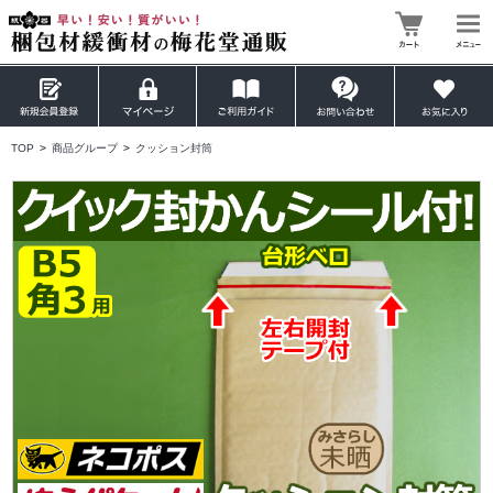
TOP
>
商品グループ
>
クッション封筒