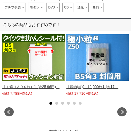
プチプチ袋
巻ダン
DVD
CD
通販
断熱
こちらの商品もおすすめです！
【１箱（３００枚）】(＠25.96円) ...
【即納(梅)】【1,000枚】(＠17....
価格:7,788円(税込)
価格:17,710円(税込)