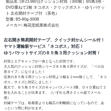
製品名: (＠23.98円)クッション封筒（300枚）B5角3用・
●ネコポス、らくらくメルカリ便をご利用頂けます。
DVD重ねて2枚 ネコポス・クリックポスト・ゆうパケッ
ト 左右開封テープ付 （茶色）
型番: B5-80g-300B
大きめ横型Ｂ５サイズの『ネコポス用クッション封筒』
メーカー: 梅花堂紙業株式会社
300枚はコチラから
左右開き簡易開封テープ、クイック封かんシール付！
同サイズで厚み2～3mm！薄手エアキャップクッション封筒
みさらし
ヤマト運輸新サービス「ネコポス」対応！
（未晒）
はコチラ
ゆうパケットサイズのＢ５角３用クッション封筒！
封筒とエアキャップが一体となった封筒です。
「クッション封筒」全比較一覧表はコチラから
大人気のクッション封筒シリーズＢ５角３用サイズが、「ベロ台
形タイプ」になりました！
従来のＢ５角３用クッション封筒より幅を２mm狭くして、「ネコ
印刷・オリジナルサイズも可能です！
大手コンタクトレン
ポス」サイズに対応しました！
ズメーカー「メニコン様」の受注から完成まではコチラ
最大で、Ｂ５角３サイズのキャンパスノート3冊、ＤＶＤ重ねて２
枚を入れることが出来ます。（いずれも厚さ２ｃｍ超でメール
便）
封緘テープは、粘着面よりも幅広の剥離紙になっているので、あ
リードタイム表（お届け日数）はコチラから。必ずクリッ
っという間に剥がせます。
クしてご確認ください。