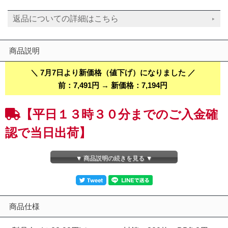
返品についての詳細はこちら
商品説明
＼ 7月7日より新価格（値下げ）になりました ／
前：7,491円 → 新価格：7,194円
【平日１３時３０分までのご入金確
認で当日出荷】
【１箱（３００枚）】ネコポス、らくらくメルカリ便・ゆうパケッ
▼ 商品説明の続きを見る ▼
ト、ゆうゆうメルカリ便Ｂ５角３用クッション封筒 （ＤＶＤ重ね
て２枚・キャンパスノート用）封筒とエアキャップが一体となった
左右開き簡易開封テープ、クイック封かんシール付のクッション封
筒です。【未晒（みさらし）,茶色】
※厚さ１４ｍｍのＤＶＤケースは２枚重ねるとネコポス、らくらく
商品仕様
メルカリ便・ゆうパケット、ゆうゆうメルカリ便では送ることが出
来ません。