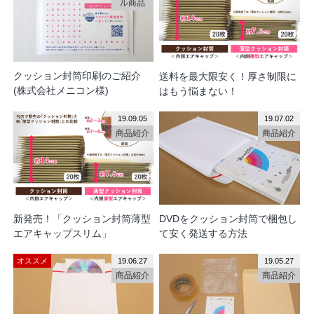
ル商品
クッション封筒印刷のご紹介
送料を最大限安く！厚さ制限に
(株式会社メニコン様)
はもう悩まない！
19.09.05
19.07.02
商品紹介
商品紹介
新発売！「クッション封筒薄型
DVDをクッション封筒で梱包し
エアキャップスリム」
て安く発送する方法
オススメ
19.06.27
19.05.27
商品紹介
商品紹介