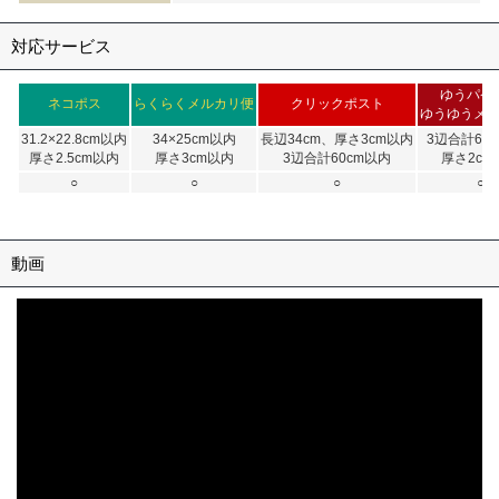
対応サービス
ゆうパケ
ネコポス
らくらくメルカリ便
クリックポスト
ゆうゆうメ
31.2×22.8cm以内
34×25cm以内
長辺34cm、厚さ3cm以内
3辺合計60
厚さ2.5cm以内
厚さ3cm以内
3辺合計60cm以内
厚さ2cm
○
○
○
○
動画