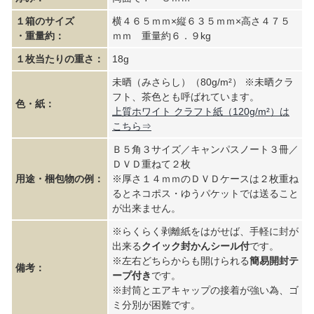
１箱のサイズ
横４６５ｍｍ×縦６３５ｍｍ×高さ４７５
・重量約：
ｍｍ 重量約６．９kg
１枚当たりの重さ：
18g
未晒（みさらし）（80g/m²） ※未晒クラ
フト、茶色とも呼ばれています。
色・紙：
上質ホワイト クラフト紙（120g/m²）は
こちら⇒
Ｂ５角３サイズ／キャンパスノート３冊／
ＤＶＤ重ねて２枚
用途・梱包物の例：
※厚さ１４ｍｍのＤＶＤケースは２枚重ね
るとネコポス・ゆうパケットでは送ること
が出来ません。
※らくらく剥離紙をはがせば、手軽に封が
出来る
クイック封かんシール付
です。
※左右どちらからも開けられる
簡易開封テ
備考：
ープ付き
です。
※封筒とエアキャップの接着が強い為、ゴ
ミ分別が困難です。