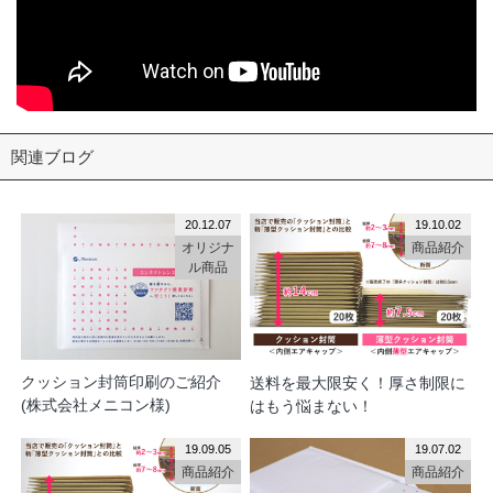
関連ブログ
20.12.07
19.10.02
オリジナ
商品紹介
ル商品
クッション封筒印刷のご紹介
送料を最大限安く！厚さ制限に
(株式会社メニコン様)
はもう悩まない！
19.09.05
19.07.02
商品紹介
商品紹介