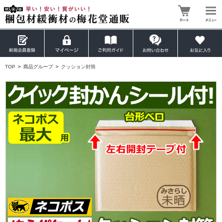
TOP
>
商品グループ
>
クッション封筒