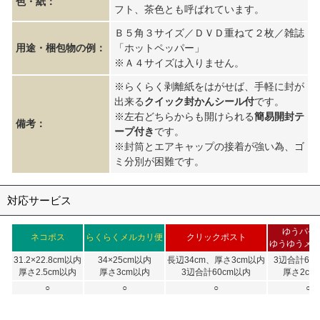
色・紙：
フト、茶色とも呼ばれています。
Ｂ５角３サイズ／ＤＶＤ重ねて２枚／雑誌
用途・梱包物の例：
「ホットペッパー」
※Ａ４サイズは入りません。
※らくらく剥離紙をはがせば、手軽に封が
出来る
クイック封かんシール付
です。
※左右どちらからも開けられる
簡易開封テ
備考：
ープ付き
です。
※封筒とエアキャップの接着が強い為、ゴ
ミ分別が困難です。
対応サービス
ゆうパケ
ネコポス
らくらくメルカリ便
クリックポスト
ゆうゆうメ
31.2×22.8cm以内
34×25cm以内
長辺34cm、厚さ3cm以内
3辺合計60
厚さ2.5cm以内
厚さ3cm以内
3辺合計60cm以内
厚さ2cm
○
○
○
○