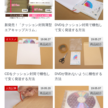
新発売！「クッション封筒薄型
DVDをクッション封筒で梱包し
エアキャップスリム」
て安く発送する方法
オススメ
19.06.27
19.05.27
商品紹介
商品紹介
CDをクッション封筒で梱包し
DVDが割れないように梱包する
て安く発送する方法
方法
人気記事
19.05.20
19.05.07
商品紹介
商品紹介