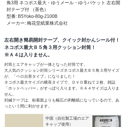
角3用 ネコポス最大・ゆうメール・ゆうパケット 左右開
封テープ付 （茶色）
印刷・オリジナルサイズも可能です！
大手コンタクトレン
型番: B5Yoko-80g-2100B
ズメーカー「メニコン様」の受注から完成まではコチラ
メーカー: 梅花堂紙業株式会社
左右開き簡易開封テープ、クイック封かんシール付！
リードタイム表（お届け日数）はコチラから。必ずクリッ
クしてご確認ください。
ネコポス最大Ｂ５角３用クッション封筒！
※Ａ４は入りません。
封筒とエアキャップが一体となった封筒です。
大人気のクッション封筒シリーズネコポス最大Ｂ５角３用サイズ
が、「ベロ台形タイプ」になりました！
ネコポス最大サイズの横長タイプで、ＤＶＤ重ねて２枚、雑誌
「ホットペッパー」がすっぽり入ります。※Ａ４サイズは入りま
せん。
封緘テープは、粘着面よりも幅広の剥離紙になっているので、あ
っという間に剥がせます。
中国（自社製工場のエア
キャップ使用）