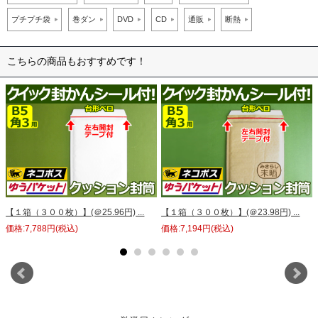
プチプチ袋
巻ダン
DVD
CD
通販
断熱
こちらの商品もおすすめです！
【１箱（３００枚）】(＠25.96円) ...
【１箱（３００枚）】(＠23.98円) ...
価格:7,788円(税込)
価格:7,194円(税込)