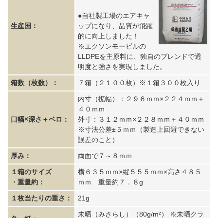
●自社製工場のエアキャ
生産国：
ップになり、品質が飛躍
的に向上しました！
※エクソンモービルの
LLDPEを主原料に、独自のブレンドで透
明度と強さを実現しました。
箱数（枚数）：
７箱（２１００枚）※１箱３００枚入り
内寸（拡幅）：２９６ｍｍ×２２４ｍｍ＋
４０ｍｍ
口幅×深さ＋ベロ：
外寸：３１２ｍｍ×２２８ｍｍ＋４０ｍｍ
※寸法公差±５ｍｍ（製造上回避できない
誤差のこと）
厚み：
両面で７～８ｍｍ
１箱のサイズ
横６３５ｍｍ×縦５５５ｍｍ×高さ４８５
・重量約：
ｍｍ 重量約７．８g
１枚当たりの重さ：
21g
未晒（みさらし）（80g/m²） ※未晒クラ