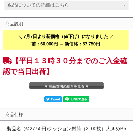
返品についての詳細はこちら
商品説明
＼ 7月7日より新価格（値下げ）になりました ／
前：60,060円 → 新価格：57,750円
【平日１３時３０分までのご入金確
認で当日出荷】
【７箱（２１００枚）】ネコポス、らくらくメルカリ便最大サイズ
▼ 商品説明の続きを見る ▼
Ｂ５角３用クッション封筒 （ＤＶＤ重ねて２枚・雑誌ホットペッ
パー）※Ａ４は入りません。封筒とエアキャップが一体となった左
右開き簡易開封テープ、クイック封かんシール付のクッション封筒
です。【未晒（みさらし）,茶色】
商品仕様
「クッション封筒」全比較一覧表はコチラから
製品名: (＠27.50円)クッション封筒（2100枚）大きめB5