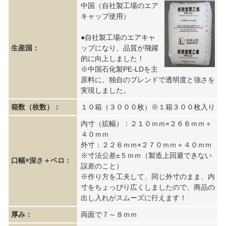
中国（自社製工場のエア
キャップ使用）
●自社製工場のエアキャ
生産国：
ップになり、品質が飛躍
的に向上しました！
※中国石化製PE-LDを主
原料に、独自のブレンドで透明度と強さを
実現しました。
箱数（枚数）：
１０箱（３０００枚）※１箱３００枚入り
内寸（拡幅）：２１０ｍｍ×２６６ｍｍ＋
４０ｍｍ
外寸：２２６ｍｍ×２７０ｍｍ＋４０ｍｍ
※寸法公差±５ｍｍ（製造上回避できない
口幅×深さ＋ベロ：
誤差のこと）
※作り方を工夫して、同じ外寸のまま、内
寸をちょっぴり広くしましたので、商品の
出し入れがスムーズに行えます！
厚み：
両面で７～８ｍｍ