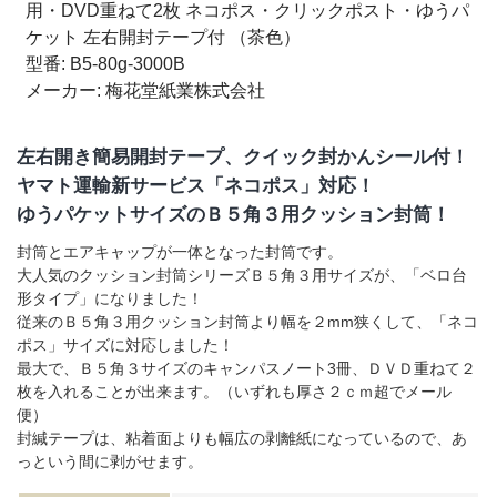
●ネコポス、らくらくメルカリ便をご利用頂けます。
用・DVD重ねて2枚 ネコポス・クリックポスト・ゆうパ
ケット 左右開封テープ付 （茶色）
型番: B5-80g-3000B
大きめ横型Ｂ５サイズの『ネコポス用クッション封筒』
メーカー: 梅花堂紙業株式会社
3000枚はコチラから
左右開き簡易開封テープ、クイック封かんシール付！
同サイズで厚み2～3mm！薄手エアキャップクッション封筒
みさらし
ヤマト運輸新サービス「ネコポス」対応！
（未晒）
はコチラ
ゆうパケットサイズのＢ５角３用クッション封筒！
封筒とエアキャップが一体となった封筒です。
「クッション封筒」全比較一覧表はコチラから
大人気のクッション封筒シリーズＢ５角３用サイズが、「ベロ台
形タイプ」になりました！
従来のＢ５角３用クッション封筒より幅を２mm狭くして、「ネコ
印刷・オリジナルサイズも可能です！
大手コンタクトレン
ポス」サイズに対応しました！
ズメーカー「メニコン様」の受注から完成まではコチラ
最大で、Ｂ５角３サイズのキャンパスノート3冊、ＤＶＤ重ねて２
枚を入れることが出来ます。（いずれも厚さ２ｃｍ超でメール
便）
封緘テープは、粘着面よりも幅広の剥離紙になっているので、あ
リードタイム表（お届け日数）はコチラから。必ずクリッ
っという間に剥がせます。
クしてご確認ください。