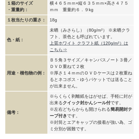
１箱のサイズ
横４６５ｍｍ×縦６３５ｍｍ×高さ４７５
・重量約：
ｍｍ 重量約６．９kg
１枚当たりの重さ：
18g
未晒（みさらし）（80g/m²） ※未晒クラ
フト、茶色とも呼ばれています。
色・紙：
上質ホワイト クラフト紙（120g/m²）は
こちら⇒
Ｂ５角３サイズ／キャンパスノート３冊／
ＤＶＤ重ねて２枚
用途・梱包物の例：
※厚さ１４ｍｍのＤＶＤケースは２枚重ね
るとネコポス・ゆうパケットでは送ること
が出来ません。
※らくらく剥離紙をはがせば、手軽に封が
出来る
クイック封かんシール付
です。
※左右どちらからも開けられる
簡易開封テ
備考：
ープ付き
です。
※封筒とエアキャップの接着が強い為、ゴ
ミ分別が困難です。