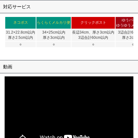
対応サービス
ゆうパケ
ネコポス
らくらくメルカリ便
クリックポスト
ゆうゆうメ
31.2×22.8cm以内
34×25cm以内
長辺34cm、厚さ3cm以内
3辺合計60
厚さ2.5cm以内
厚さ3cm以内
3辺合計60cm以内
厚さ2cm
○
○
○
○
動画