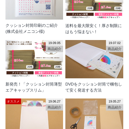
クッション封筒印刷のご紹介
送料を最大限安く！厚さ制限に
(株式会社メニコン様)
はもう悩まない！
19.09.05
19.07.02
商品紹介
商品紹介
新発売！「クッション封筒薄型
DVDをクッション封筒で梱包し
エアキャップスリム」
て安く発送する方法
オススメ
19.06.27
19.05.27
商品紹介
商品紹介