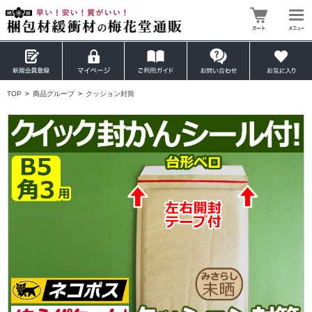
TOP
>
商品グループ
>
クッション封筒