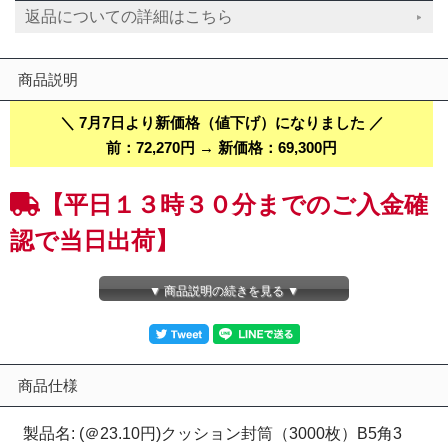
返品についての詳細はこちら
商品説明
＼ 7月7日より新価格（値下げ）になりました ／
前：72,270円 → 新価格：69,300円
【平日１３時３０分までのご入金確
認で当日出荷】
【１０箱（３０００枚）】ネコポス、らくらくメルカリ便・ゆうパ
▼ 商品説明の続きを見る ▼
ケット、ゆうゆうメルカリ便Ｂ５角３用クッション封筒 （ＤＶＤ
重ねて２枚・キャンパスノート用）封筒とエアキャップが一体とな
った左右開き簡易開封テープ、クイック封かんシール付のクッショ
ン封筒です。【未晒（みさらし）,茶色】
※厚さ１４ｍｍのＤＶＤケースは２枚重ねるとネコポス、らくらく
商品仕様
メルカリ便・ゆうパケット、ゆうゆうメルカリ便では送ることが出
来ません。
製品名: (＠23.10円)クッション封筒（3000枚）B5角3