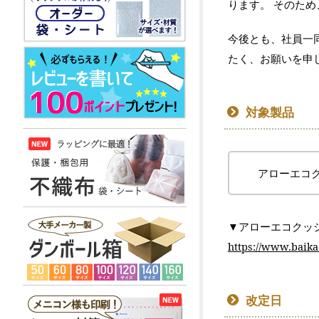
ります。 そのた
今後とも、社員一
たく、お願いを申
対象製品
アローエコク
▼アローエコクッ
https://www.baika
改定日