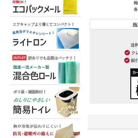
梅
各
梅
送
ク
銀