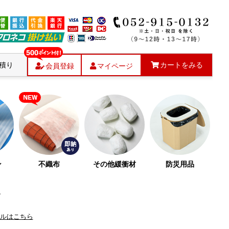
積り
カートをみる
会員登録
マイページ
ン
不織布
その他緩衝材
防災用品
ら
ルはこちら