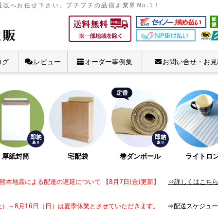
販へお任せ下さい。プチプチの品揃え業界No.1！
ログ
レビュー
オーダー事例集
お問い合せ・お見
厚紙封筒
宅配袋
巻ダンボール
ライトロ
熊本地震による配達の遅延について 【8月7日(金)更新】
⇒詳しくはこち
土）～8月16日（日）は夏季休業とさせていただきます。
⇒配送スケジュー