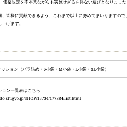
め、価格改定を不本意ながらも実施せざるを得ない運びとなりました
同、皆様に貢献できるよう、これまで以上に努めてまいりますので
し上げます。
ッション（バラ詰め・S小袋・M小袋・L小袋・XL小袋）
ション一覧表はこちら
do-shigyo.jp/SHOP/13734/177884/list.html