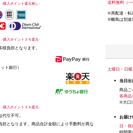
送料無料（一
-購入ポイント還元無し-
※再配達・転
※離島は別途
-購入ポイント３％還元-
客様負担となります。
ネット銀行）
土曜日・日曜
当日出
商品ご
各商品
※大口
-購入ポイント３％還元-
は代引不可。
お届け
負担となります。商品合計金額により手数料が異な
日・祝
時間帯