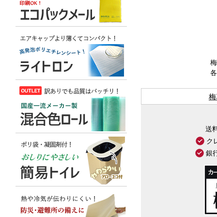
梅
各
梅
送
ク
銀