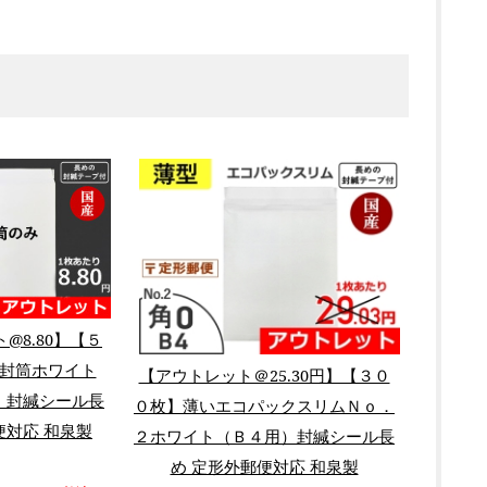
@8.80】【５
封筒ホワイト
【アウトレット＠25.30円】【３０
）封緘シール長
０枚】薄いエコパックスリムＮｏ．
便対応 和泉製
２ホワイト（Ｂ４用）封緘シール長
め 定形外郵便対応 和泉製