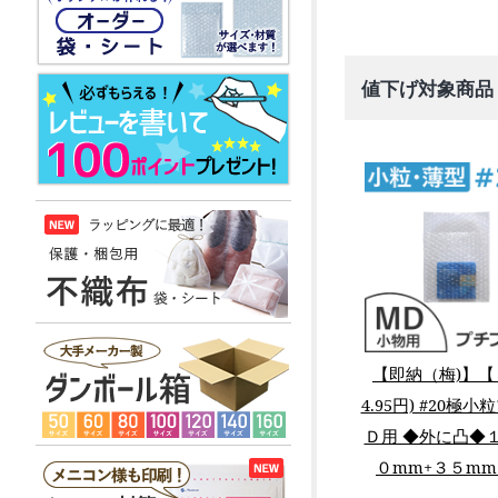
値下げ対象商品
【即納（梅)】【
4.95円) #20
Ｄ用 ◆外に凸◆
０mm+３５m