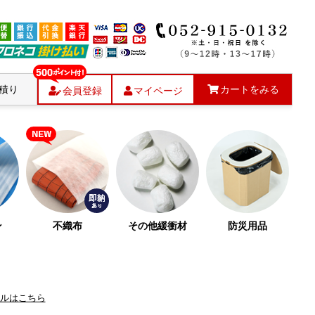
積り
カートをみる
会員登録
マイページ
ン
不織布
その他緩衝材
防災用品
ルはこちら