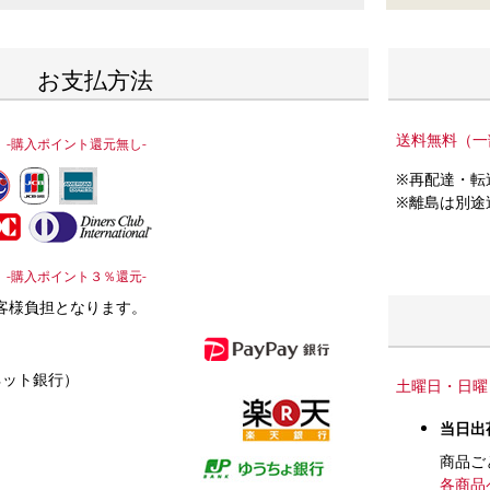
お支払方法
送料無料（一
-購入ポイント還元無し-
※再配達・転
※離島は別途
-購入ポイント３％還元-
客様負担となります。
ネット銀行）
土曜日・日曜
当日出
商品ご
各商品