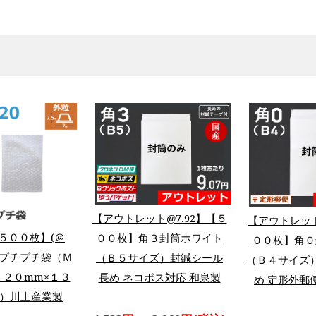
【アウトレット@7.92】【５
【アウトレット
５００枚】(＠
００枚】角３封筒ホワイト
００枚】角０
極小粒プチプチ袋（Ｍ
（Ｂ５サイズ）封緘シール
（Ｂ４サイズ
１２０mm×１３
長め ネコポス対応 和泉製
め 定形外郵
m）川上産業製