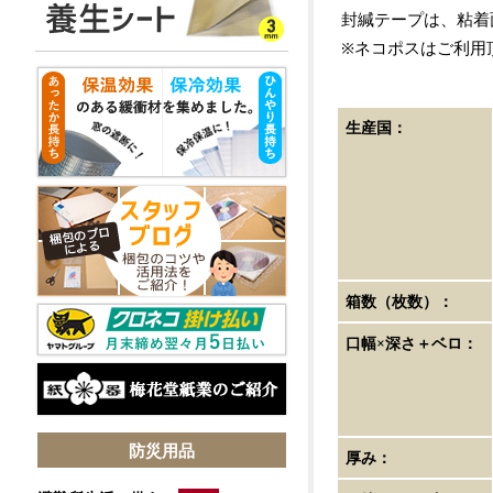
封緘テープは、粘着
※ネコポスはご利用
生産国：
箱数（枚数）：
口幅×深さ＋ベロ：
防災用品
厚み：