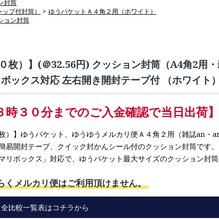
ン封筒
ャップ付封筒）
>
ゆうパケットＡ４角２用（ホワイト）
ション封筒
枚）】(＠32.56円) クッション封筒（A4角2
リボックス対応 左右開き開封テープ付 （ホワイト
３時３０分までのご入金確認で当日出荷
枚）】ゆうパケット、ゆうゆうメルカリ便Ａ４角２用（雑誌an・a
簡易開封テープ、クイック封かんシール付のクッション封筒です。
マリボックス」対応で、ゆうパケット最大サイズのクッション封筒
らくメルカリ便はご利用頂けません。
」全比較一覧表はコチラから