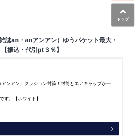
トップ
用・雑誌an・anアンアン）ゆうパケット最大・
）【振込・代引pt３％】
】
nアンアン）クッション封筒！封筒とエアキャップが一
です。【ホワイト】