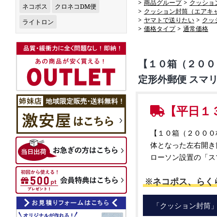
>
商品グループ
>
クッショ
ネコポス
クロネコDM便
>
クッション封筒（エアキ
>
ヤマトで送りたい
>
クッ
ライトロン
>
価格タイプ
>
通常価格
【１０箱（２０００
定形外郵便 スマ
【平日１
【１０箱（２０００
体となった左右開き
ローソン設置の「ス
※ネコポス、らく
「クッション封筒