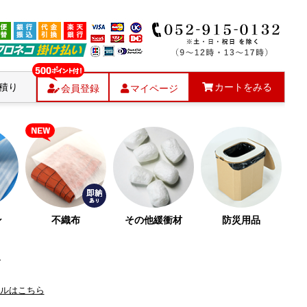
積り
カートをみる
会員登録
マイページ
ン
不織布
その他緩衝材
防災用品
ら
ルはこちら