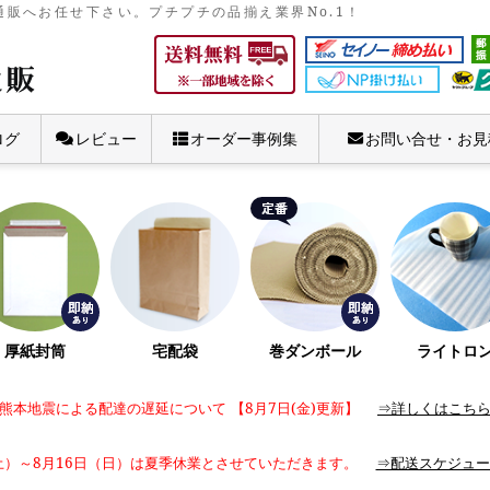
販へお任せ下さい。プチプチの品揃え業界No.1！
ログ
レビュー
オーダー事例集
お問い合せ・お見
厚紙封筒
宅配袋
巻ダンボール
ライトロ
熊本地震による配達の遅延について 【8月7日(金)更新】
⇒詳しくはこち
土）～8月16日（日）は夏季休業とさせていただきます。
⇒配送スケジュー