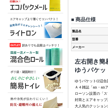
■ 商品仕様
製品名
型番
メーカー
左右開き簡
ゆうパケッ
ゆうパケット(2辺
Ａ４雑誌「an・a
ローソン設置の「ス
封筒とエアキャップ
大人気のクッション