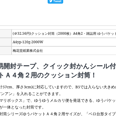
(＠32.56円)クッション封筒（2000枚）A4角2・雑誌用 ゆうパ
A4yp-120g-2000W
梅花堂紙業株式会社
易開封テープ、クイック封かんシール付
トＡ４角２用のクッション封筒！
合計57cm、厚さ3cm)に対応していますので、B5では入らない大
nアンアン」を入れることができます。
マリボックス」で、ゆうゆうメルカリ便を発送できる、ゆうパケッ
が一体となった封筒です。
封筒シリーズゆうパケットＡ４角２用サイズが、「ベロ台形タイプ