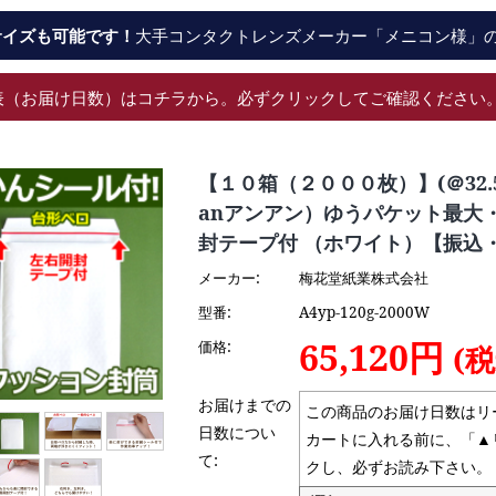
サイズも可能です！
大手コンタクトレンズメーカー「メニコン様」
表（お届け日数）はコチラから。必ずクリックしてご確認ください
【１０箱（２０００枚）】(＠32.
anアンアン）ゆうパケット最大
封テープ付 （ホワイト）【振込・
メーカー:
梅花堂紙業株式会社
型番:
A4yp-120g-2000W
65,120円
価格:
(税
お届けまでの
この商品のお届け日数はリ
日数につい
カートに入れる前に、「▲
て:
クし、必ずお読み下さい。