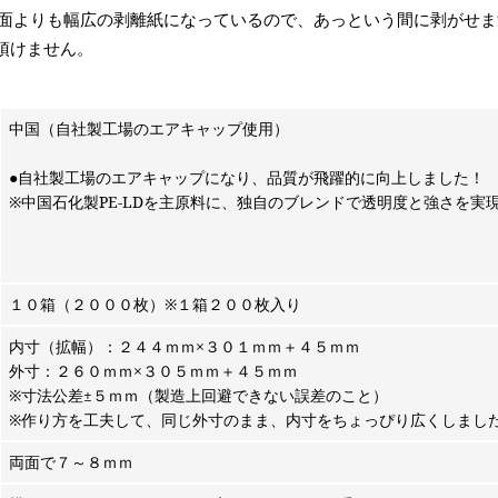
面よりも幅広の剥離紙になっているので、あっという間に剥がせま
頂けません。
中国（自社製工場のエアキャップ使用）
●自社製工場のエアキャップになり、品質が飛躍的に向上しました！
※中国石化製PE-LDを主原料に、独自のブレンドで透明度と強さを実
１０箱（２０００枚）※１箱２００枚入り
内寸（拡幅）：２４４ｍｍ×３０１ｍｍ＋４５ｍｍ
外寸：２６０ｍｍ×３０５ｍｍ＋４５ｍｍ
※寸法公差±５ｍｍ（製造上回避できない誤差のこと）
※作り方を工夫して、同じ外寸のまま、内寸をちょっぴり広くしまし
両面で７～８ｍｍ