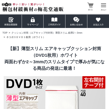
TOP
>
クッション封筒（エアキャップ付封筒）薄型スリム 総厚2～3mm
>
ネコポスＤＶＤ１枚用（ホワイト）
【新】薄型スリム エアキャップクッション封筒
（DVD1枚用）ホワイト
両面わずか2～3mmのスリムタイプで厚みが気にな
る商品の発送に最適！